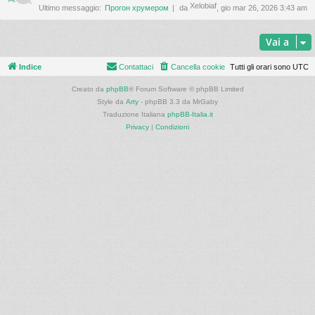
Xelobiaf
Ultimo messaggio:
Прогон хрумером
da
, gio mar 26, 2026 3:43 am
Vai a
Indice
Contattaci
Cancella cookie
Tutti gli orari sono
UTC
Creato da
phpBB
® Forum Software © phpBB Limited
Style da
Arty
- phpBB 3.3 da MrGaby
Traduzione Italiana
phpBB-Italia.it
Privacy
|
Condizioni