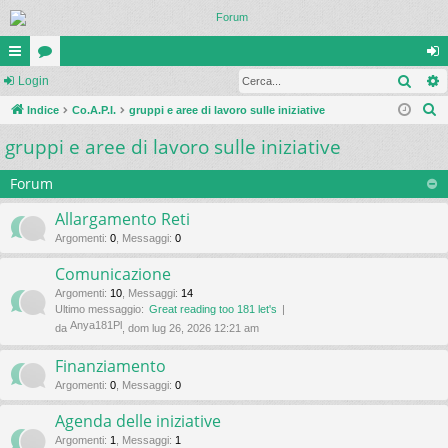
Cerc
oll
Login
or
og
C
eg
Indice
u
Co.A.P.I.
gruppi e aree di lavoro sulle iniziative
in
e
gruppi e aree di lavoro sulle iniziative
a
m
r
m
c
Forum
a
en
Allargamento Reti
ti
Argomenti
:
0
,
Messaggi
:
0
R
Comunicazione
ap
Argomenti
:
10
,
Messaggi
:
14
Ultimo messaggio:
Great reading too 181 let's
idi
Anya181Pl
da
, dom lug 26, 2026 12:21 am
Finanziamento
Argomenti
:
0
,
Messaggi
:
0
Agenda delle iniziative
Argomenti
:
1
,
Messaggi
:
1