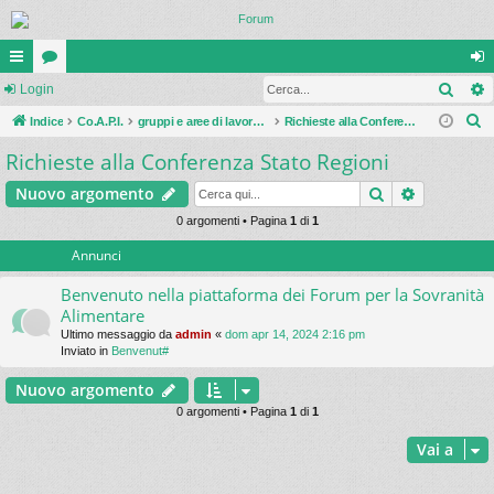
Cerc
oll
Login
or
og
C
eg
Indice
u
Co.A.P.I.
gruppi e aree di lavoro sul confronto con le istituzioni
Richieste alla Conferenza Stato Regioni
in
e
Richieste alla Conferenza Stato Regioni
a
m
r
m
Cerca
Ricerca a
Nuovo argomento
c
a
en
0 argomenti • Pagina
1
di
1
Annunci
ti
R
Benvenuto nella piattaforma dei Forum per la Sovranità
Alimentare
ap
Ultimo messaggio da
admin
«
dom apr 14, 2024 2:16 pm
Inviato in
Benvenut#
idi
Nuovo argomento
0 argomenti • Pagina
1
di
1
Vai a