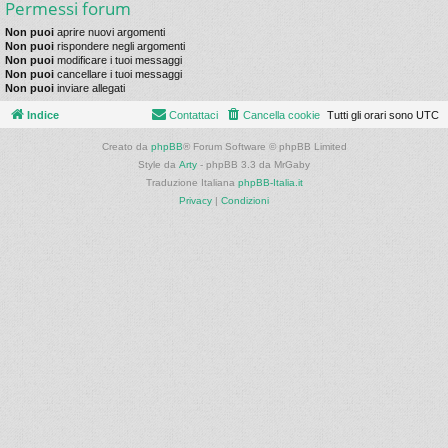
Permessi forum
Non puoi
aprire nuovi argomenti
Non puoi
rispondere negli argomenti
Non puoi
modificare i tuoi messaggi
Non puoi
cancellare i tuoi messaggi
Non puoi
inviare allegati
Indice
Contattaci
Cancella cookie
Tutti gli orari sono
UTC
Creato da
phpBB
® Forum Software © phpBB Limited
Style da
Arty
- phpBB 3.3 da MrGaby
Traduzione Italiana
phpBB-Italia.it
Privacy
|
Condizioni