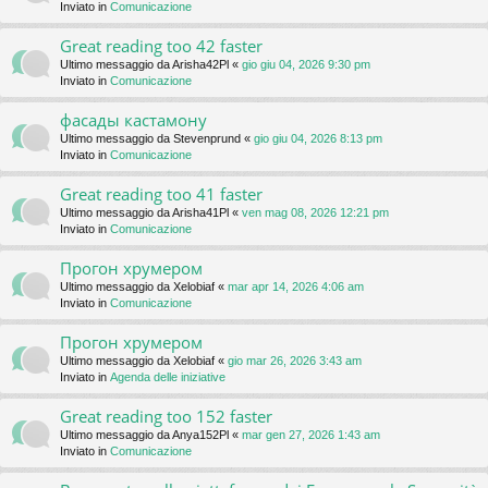
Inviato in
Comunicazione
Great reading too 42 faster
Ultimo messaggio da
Arisha42Pl
«
gio giu 04, 2026 9:30 pm
Inviato in
Comunicazione
фасады кастамону
Ultimo messaggio da
Stevenprund
«
gio giu 04, 2026 8:13 pm
Inviato in
Comunicazione
Great reading too 41 faster
Ultimo messaggio da
Arisha41Pl
«
ven mag 08, 2026 12:21 pm
Inviato in
Comunicazione
Прогон хрумером
Ultimo messaggio da
Xelobiaf
«
mar apr 14, 2026 4:06 am
Inviato in
Comunicazione
Прогон хрумером
Ultimo messaggio da
Xelobiaf
«
gio mar 26, 2026 3:43 am
Inviato in
Agenda delle iniziative
Great reading too 152 faster
Ultimo messaggio da
Anya152Pl
«
mar gen 27, 2026 1:43 am
Inviato in
Comunicazione