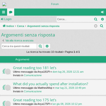
Cerc
oll
Login
or
og
C
eg
Indice
u
Cerca
Argomenti senza risposta
in
e
Argomenti senza risposta
a
m
r
m
Vai alla ricerca avanzata
c
Cerca
Ricerca avanzata
a
en
La ricerca ha trovato 10 risultati • Pagina
1
di
1
ti
Argomenti
R
Great reading too 181 let's
ap
Ultimo messaggio da
Anya181Pl
«
dom lug 26, 2026 12:21 am
Inviato in
Comunicazione
idi
What did you actually spend after installation?
Ultimo messaggio da
MatthewMop
«
mar lug 21, 2026 10:49 pm
Inviato in
Comunicazione
Great reading too 175 let's
Ultimo messaggio da
Anya175Pl
«
lun giu 08, 2026 10:12 pm