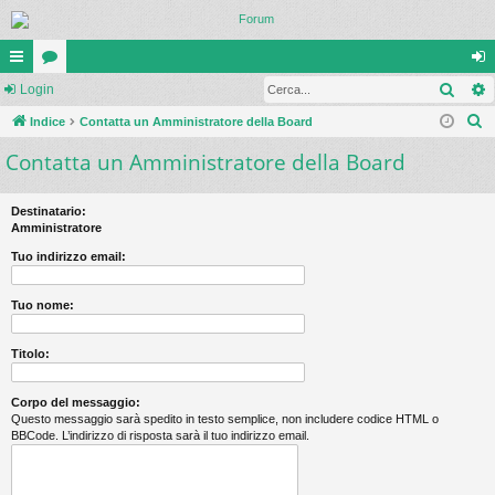
Cerc
oll
Login
or
og
C
eg
Indice
u
Contatta un Amministratore della Board
in
e
Contatta un Amministratore della Board
a
m
r
m
c
Destinatario:
a
en
Amministratore
ti
Tuo indirizzo email:
R
Tuo nome:
ap
idi
Titolo:
Corpo del messaggio:
Questo messaggio sarà spedito in testo semplice, non includere codice HTML o
BBCode. L’indirizzo di risposta sarà il tuo indirizzo email.