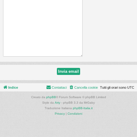
Indice
Contattaci
Cancella cookie
Tutti gli orari sono
UTC
Creato da
phpBB
® Forum Software © phpBB Limited
Style da
Arty
- phpBB 3.3 da MrGaby
Traduzione Italiana
phpBB-Italia.it
Privacy
|
Condizioni